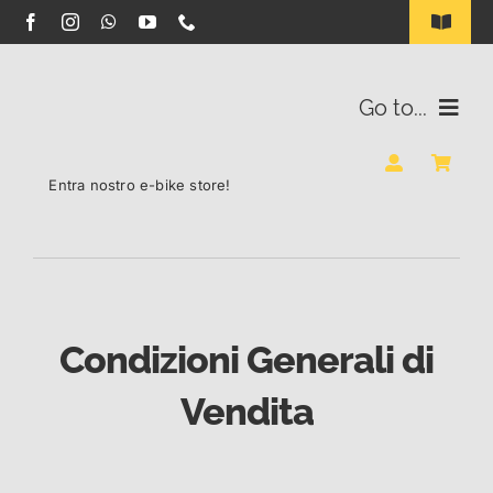
Salta
Toggle
Navigat
al
INDUSTRIA B2B
contenuto
Go to...
ILLUMINAZIONE SOLARE LED
BATTERIE
Entra nostro e-bike store!
CONTATTI
RIGENERAZIONE
BLOG
E-BIKE STORE
Condizioni Generali di
Vendita