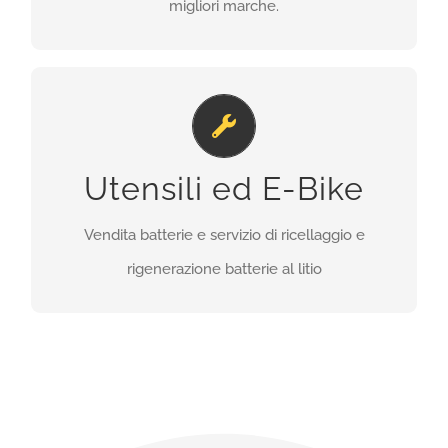
migliori marche.
Utensili ed E-Bike
Vendita batterie e servizio di ricellaggio e
Utensili ed E-Bike
rigenerazione batterie al litio
Vendita batterie e servizio di ricellaggio e
SCOPRI DI PIU’
rigenerazione batterie al litio