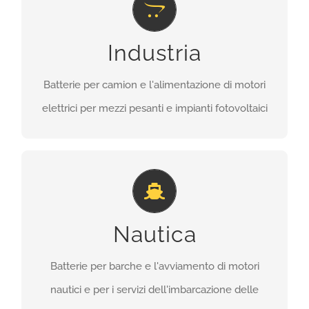
Batterie per camion e l’alimentazione di motori
Industria
elettrici per mezzi pesanti, macchinari destinati e
impianti fotovoltaici.
Batterie per camion e l'alimentazione di motori
elettrici per mezzi pesanti e impianti fotovoltaici
SCOPRI DI PIU’
Nautica
Batterie per barche e l’avviamento di motori
Nautica
nautici e per i servizi dell’imbarcazione delle
migliori marche.
Batterie per barche e l'avviamento di motori
nautici e per i servizi dell'imbarcazione delle
SCOPRI DI PIU’