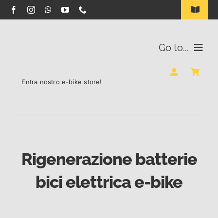
Salta
Toggle
Navigat
al
INDUSTRIA B2B
contenuto
Go to...
ILLUMINAZIONE SOLARE LED
BATTERIE
Entra nostro e-bike store!
CONTATTI
RIGENERAZIONE
BLOG
E-BIKE STORE
Rigenerazione batterie
bici elettrica e-bike