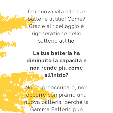
Dai nuova vita alle tue
batterie al litio! Come?
Grazie al ricellaggio e
rigenerazione delle
batterie al litio.
La tua batteria ha
diminuito la capacità e
non rende più come
all’inizio?
Non ti preoccupare, non
occorre comprarne una
nuova batteria, perché la
Gamma Batterie può