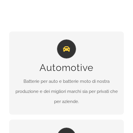
Automotive
Batterie per auto e moto di nostra produzione e
Automotive
dei migliori marchi sia per privati che per aziende.
Batterie per auto e batterie moto di nostra
SCOPRI DI PIU’
produzione e dei migliori marchi sia per privati che
per aziende.
Industria