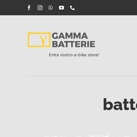
Salta
al
contenuto
Entra nostro e-bike store!
batt