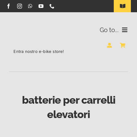
Salta
Toggle
Navigat
al
INDUSTRIA B2B
contenuto
Go to...
ILLUMINAZIONE SOLARE LED
BATTERIE
Entra nostro e-bike store!
CONTATTI
RIGENERAZIONE
BLOG
E-BIKE STORE
batterie per carrelli
elevatori